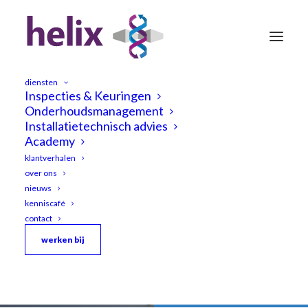
diensten
Inspecties & Keuringen
Onderhoudsmanagement
Installatietechnisch advies
Academy
klantverhalen
Adviseur
Verduurzaming
–
over ons
nieuws
Gouda
kenniscafé
contact
werken bij