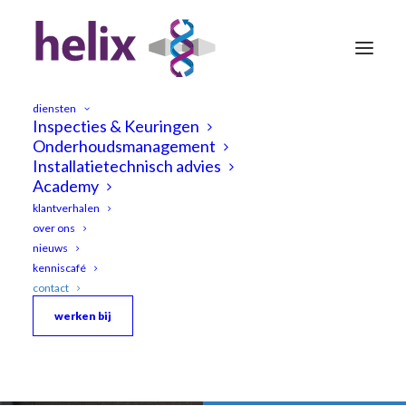
diensten
Inspecties & Keuringen
Onderhoudsmanagement
Installatietechnisch advies
Academy
klantverhalen
over ons
Contact
nieuws
kenniscafé
contact
werken bij