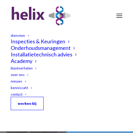
diensten
Inspecties & Keuringen
Onderhoudsmanagement
Installatietechnisch advies
Academy
klantverhalen
over ons
Duurzaamheidsadvies
nieuws
kenniscafé
contact
werken bij