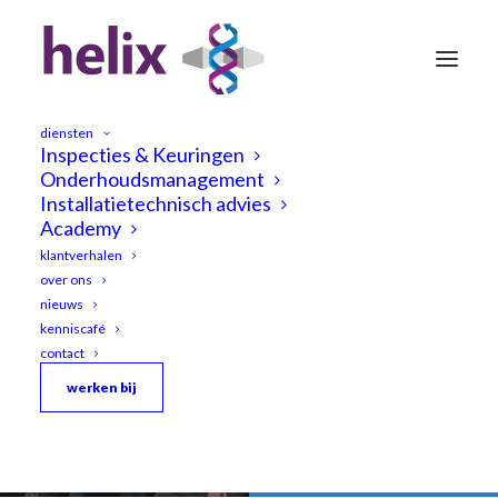
diensten
Inspecties & Keuringen
Onderhoudsmanagement
Installatietechnisch advies
Academy
klantverhalen
Junior
adviseurs
Helix
op
over ons
nieuws
tweedaagse
bootcamp!
kenniscafé
contact
werken bij