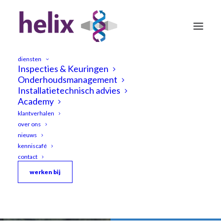
diensten
Inspecties & Keuringen
Onderhoudsmanagement
Installatietechnisch advies
Academy
klantverhalen
Junior
inspecteur
Ajay
over ons
Sommandas:
“Ik
voel
me
nieuws
thuis
bij
Helix”
kenniscafé
contact
werken bij