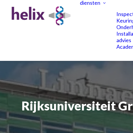
diensten
Inspec
Keurin
Onder
Install
advies
Acade
Rijksuniversiteit
Gr