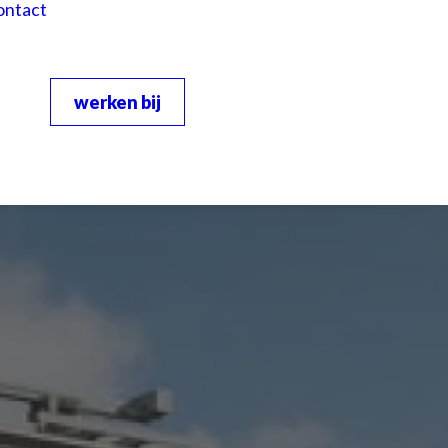
ontact
werken bij