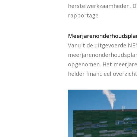
herstelwerkzaamheden. De 
rapportage.
Meerjarenonderhoudspla
Vanuit de uitgevoerde NEN
meerjarenonderhoudsplan z
opgenomen. Het meerjare
helder financieel overzicht