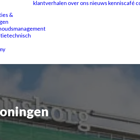
klantverhalen
over ons
nieuws
kenniscafé
c
ties &
gen
houdsmanagement
atietechnisch
my
oningen