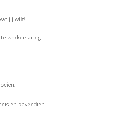
t jij wilt!
ete werkervaring
roeien.
ennis en bovendien