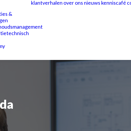
klantverhalen
over ons
nieuws
kenniscafé
c
ties &
gen
houdsmanagement
atietechnisch
my
da