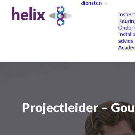
diensten
Inspec
Keurin
Onder
Install
advies
Acade
Projectleider
–
Gou