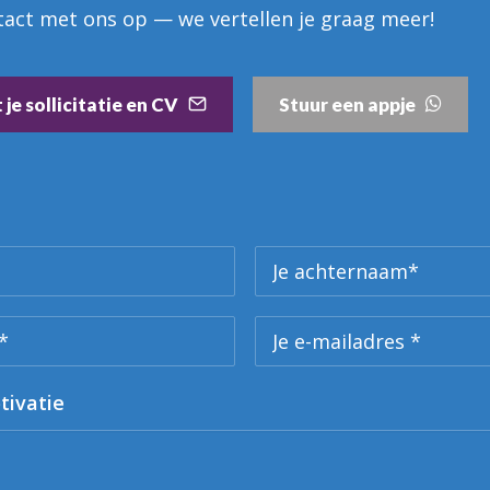
act met ons op — we vertellen je graag meer!
je sollicitatie en CV
Stuur een appje
otivatie