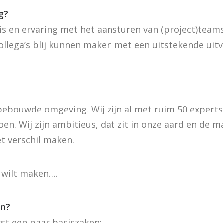
g?
s en ervaring met het aansturen van (project)teams 
llega’s blij kunnen maken met een uitstekende uit
bebouwde omgeving. Wij zijn al met ruim 50 experts 
oen. Wij zijn ambitieus, dat zit in onze aard en de m
t verschil maken.
l wilt maken….
en?
rst een paar basiszaken: