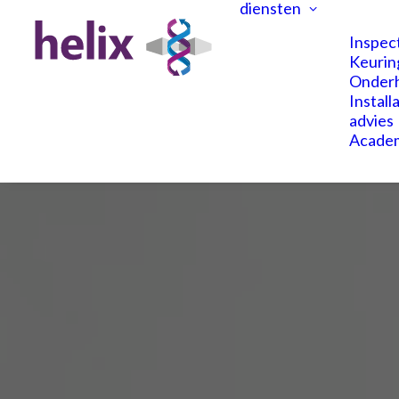
diensten
Inspec
Keurin
Onder
Install
advies
Acade