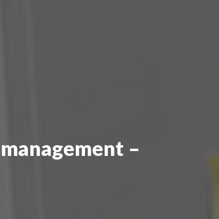
smanagement
–