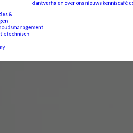
klantverhalen
over ons
nieuws
kenniscafé
c
ties &
gen
houdsmanagement
atietechnisch
my