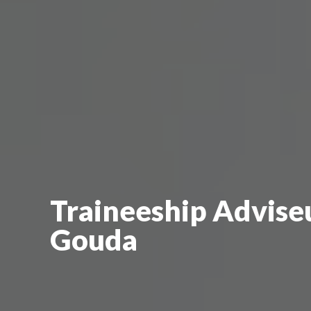
Traineeship
Advise
Gouda