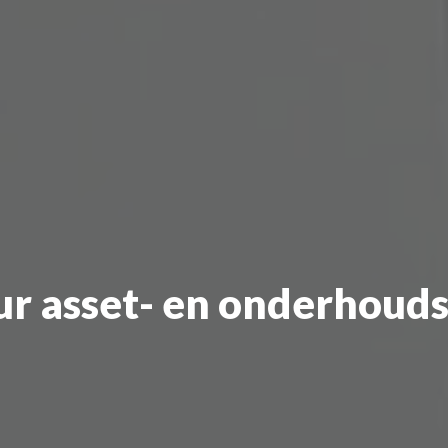
ur
asset-
en
onderhoud