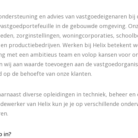
p ondersteuning en advies van vastgoedeigenaren bi
vastgoedportefeuille in de gebouwde omgeving. Onz
heden, zorginstellingen, woningcorporaties, school
 en productiebedrijven. Werken bij Helix betekent w
g met een ambitieus team en volop kansen voor on
en wij aan waarde toevoegen aan de vastgoedorganis
d op de behoefte van onze klanten.
arnaast diverse opleidingen in techniek, beheer e
ewerker van Helix kun je je op verschillende onde
ren.
p in?