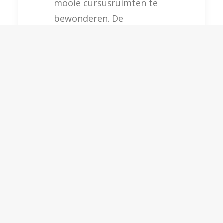
mooie cursusruimten te
bewonderen. De
cursusruimten hebben elk
een ander thema dat een
belangrijk Gouds gebouw
in het zonnetje zet. Zo
willen we niet alleen een
inspirerend
opleidingscentrum bieden
maar ook een plek die
verbonden is met de stad
Gouda. Deze
maatschappelijke
betrokkenheid werd
gemarkeerd door onze