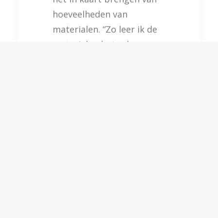
hoeveelheden van
materialen. “Zo leer ik de
materialen beter kennen.
In een later stadium ga ik
ook zelf de inspecties
uitvoeren.” Hij werkt
momenteel aan een
project voor
woningcorporatie
Woonbron in Rotterdam.
“Ik loop mee met een
buddy, een ervaren
inspecteur. Hij laat tijdens
een inspectie zien wat hij